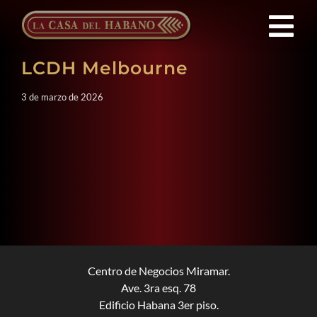
Saltar
al
Tog
contenido
LCDH Melbourne
Nav
Franquicias
3 de marzo de 2026
Productos
Noticias
Quienes Somos
Contacto
Centro de Negocios Miramar.
Ave. 3ra esq. 78
Edificio Habana 3er piso.
ES