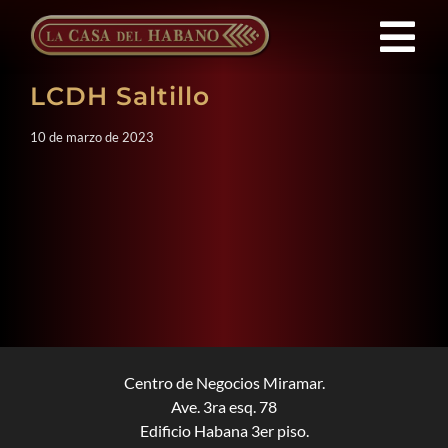
Saltar
al
Tog
contenido
LCDH Saltillo
Nav
Franquicias
10 de marzo de 2023
Productos
Noticias
Quienes Somos
Contacto
Centro de Negocios Miramar.
Ave. 3ra esq. 78
Edificio Habana 3er piso.
ES