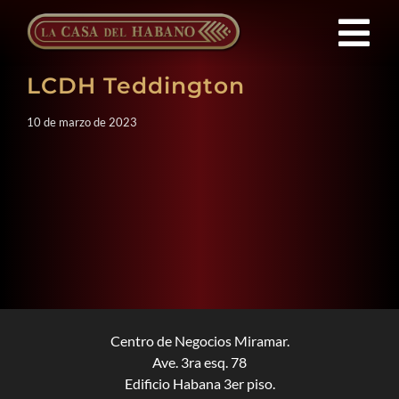
Saltar
al
Tog
contenido
LCDH Teddington
Nav
Franquicias
10 de marzo de 2023
Productos
Noticias
Quienes Somos
Contacto
Centro de Negocios Miramar.
Ave. 3ra esq. 78
Edificio Habana 3er piso.
ES