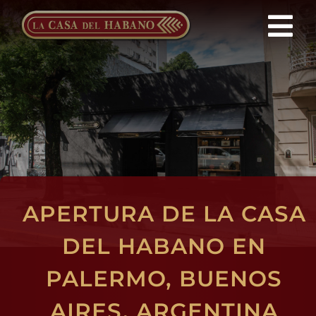
Saltar
al
Tog
contenido
Nav
Franquicias
Productos
Noticias
APERTURA DE LA CASA
Quienes Somos
DEL HABANO EN
Contacto
PALERMO, BUENOS
AIRES, ARGENTINA
ES