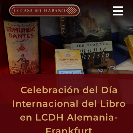
Saltar
al
Tog
contenido
Nav
Franquicias
Productos
Noticias
Celebración del Día
Quienes Somos
Internacional del Libro
Contacto
en LCDH Alemania-
Frankfurt
ES