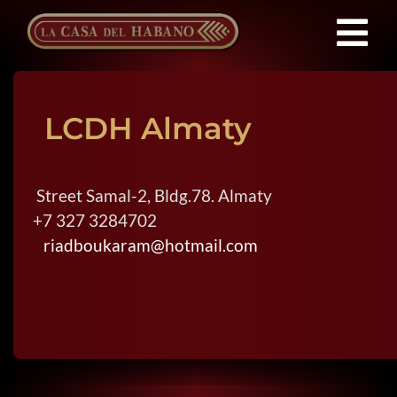
Saltar
al
Tog
contenido
Nav
Franquicias
LCDH Almaty
Productos
Street Samal-2, Bldg.78. Almaty
Noticias
+7 327 3284702
riadboukaram@hotmail.com
Quienes Somos
Contacto
ES