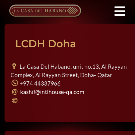
Saltar
al
Tog
contenido
Franquicias
Nav
LCDH Doha
Productos
La Casa Del Habano, unit no.13, Al Rayyan
Noticias
Complex, Al Rayyan Street, Doha- Qatar
+974 44337966
kashif@intlhouse-qa.com
Quienes Somos
Contacto
ES