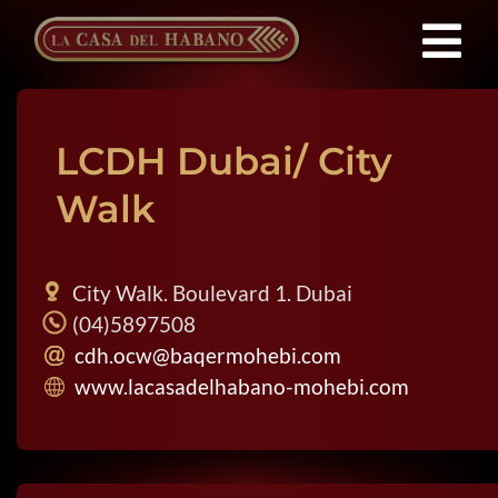
Saltar
al
Tog
contenido
Franquicias
Nav
LCDH Dubai/ City
Productos
Walk
Noticias
City Walk. Boulevard 1. Dubai
(04)5897508
Quienes Somos
cdh.ocw@baqermohebi.com
www.lacasadelhabano-mohebi.com
Contacto
ES