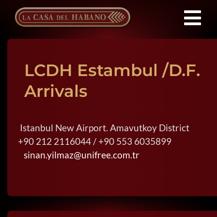
Saltar
al
Tog
contenido
Franquicias
Nav
LCDH Estambul /D.F.
Productos
Arrivals
Noticias
Istanbul New Airport. Amavutkoy District
+90 212 2116044 / +90 553 6035899
Quienes Somos
sinan.yilmaz@unifree.com.tr
Contacto
ES