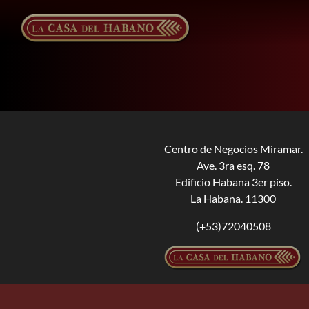
Saltar
al
contenido
Centro de Negocios Miramar.
Ave. 3ra esq. 78
Edificio Habana 3er piso.
La Habana. 11300
(+53)72040508