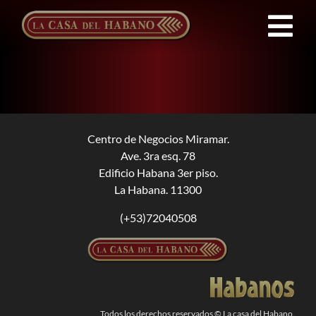
Saltar
al
Tog
contenido
Nav
Franquicias
Productos
Centro de Negocios Miramar.
Ave. 3ra esq. 78
Noticias
Edificio Habana 3er piso.
La Habana. 11300
Quienes Somos
(+53)72040508
Contacto
ES
Todos los derechos reservados © La casa del Habano.