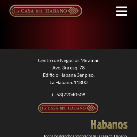
Saltar
al
Tog
contenido
Nav
Franquicias
Productos
Centro de Negocios Miramar.
Ave. 3ra esq. 78
Noticias
Edificio Habana 3er piso.
La Habana. 11300
Quienes Somos
(+53)72040508
Contacto
ES
Todos los derechos reservados © La casa del Habano.