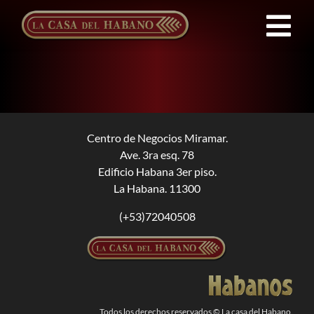
Saltar
al
Tog
contenido
Nav
Franquicias
Productos
Centro de Negocios Miramar.
Ave. 3ra esq. 78
Noticias
Edificio Habana 3er piso.
La Habana. 11300
Quienes Somos
(+53)72040508
Contacto
ES
Todos los derechos reservados © La casa del Habano.