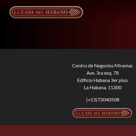
Saltar
al
contenido
Centro de Negocios Miramar.
Ave. 3ra esq. 78
Edificio Habana 3er piso.
La Habana. 11300
(+53)72040508