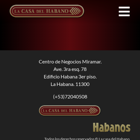
Saltar
al
Tog
contenido
Nav
Franquicias
Productos
Centro de Negocios Miramar.
Ave. 3ra esq. 78
Noticias
Edificio Habana 3er piso.
La Habana. 11300
Quienes Somos
(+53)72040508
Contacto
ES
Todos los derechos reservados © La casa del Habano.