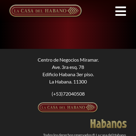
Saltar
al
Tog
contenido
Nav
Franquicias
Productos
Centro de Negocios Miramar.
Ave. 3ra esq. 78
Noticias
Edificio Habana 3er piso.
La Habana. 11300
Quienes Somos
(+53)72040508
Contacto
ES
Todos los derechos reservados © La casa del Habano.