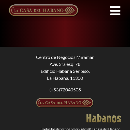
Saltar
al
Tog
contenido
Nav
Franquicias
Productos
Centro de Negocios Miramar.
Ave. 3ra esq. 78
Noticias
Edificio Habana 3er piso.
La Habana. 11300
Quienes Somos
(+53)72040508
Contacto
ES
Todos los derechos reservados © La casa del Habano.