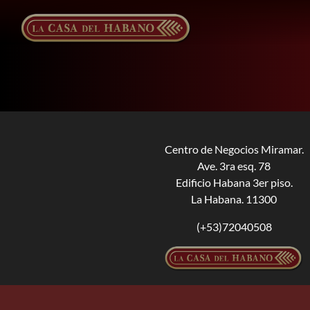
Saltar
al
contenido
Centro de Negocios Miramar.
Ave. 3ra esq. 78
Edificio Habana 3er piso.
La Habana. 11300
(+53)72040508