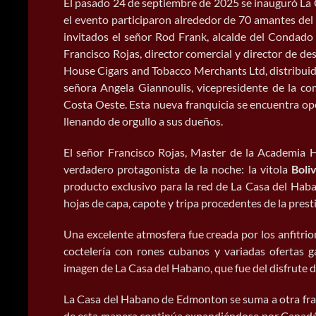
El pasado 24 de septiembre de 2025 se inauguró La
el evento participaron alrededor de 70 amantes del
invitados el señor Rod Frank, alcalde del Condado 
Francisco Rojas, director comercial y director de d
House Cigars and Tobacco Merchants Ltd, distribuid
señora Angela Giannoulis, vicepresidente de la co
Costa Oeste. Esta nueva franquicia se encuentra op
llenando de orgullo a sus dueños.
El señor Francisco Rojas, Master de la Academia Ha
verdadero protagonista de la noche: la vitola
Boli
producto exclusivo para la red de La Casa del Haba
hojas de capa, capote y tripa procedentes de la presti
Una excelente atmosfera fue creada por los anfitrio
coctelería con rones cubanos y variadas ofertas g
imagen de La Casa del Habano, que fue del disfrute d
La Casa del Habano de Edmonton se suma a otra fran
de esta manera continúa expandiéndose por Canadá,