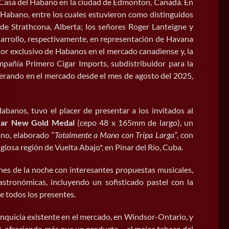
 Casa del Habano en la ciudad de Edmonton, Canadá. En
 Habano, entre los cuales estuvieron como distinguidos
de Strathcona, Alberta; los señores Roger Lanteigne y
esarrollo, respectivamente, en representación de Havana
or exclusivo de Habanos en el mercado canadiense y, la
mpañía Primero Cigar Imports, subdistribuidor para la
erando en el mercado desde el mes de agosto del 2025,
banos, tuvo el placer de presentar a los invitados al
var New Gold Medal
(cepo 48 x 165mm de largo), un
no, elaborado “
Totalmente a Mano con Tripa Larga”
, con
giosa región de Vuelta Abajo*, en Pinar del Río, Cuba.
nes de la noche con interesantes propuestas musicales,
astronómicas, incluyendo un sofisticado pastel con la
e todos los presentes.
Nueva franquicia La Casa del
quicia existente en el mercado, en Windsor-Ontario, y
 ofreciendo más que un producto – el mejor tabaco del