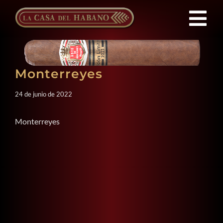
Saltar
al
Tog
contenido
Nav
Franquicias
Monterreyes
Productos
24 de junio de 2022
Noticias
Monterreyes
Quienes Somos
Contacto
ES