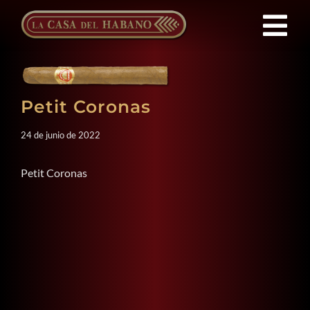
Saltar
al
Tog
contenido
Nav
Franquicias
Petit Coronas
Productos
24 de junio de 2022
Noticias
Petit Coronas
Quienes Somos
Contacto
ES