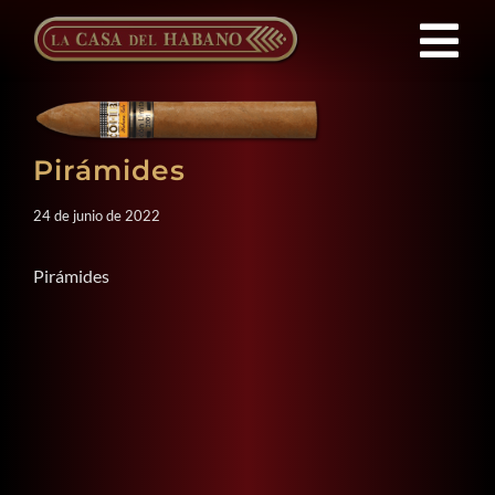
Saltar
al
Tog
contenido
Nav
Franquicias
Pirámides
Productos
24 de junio de 2022
Noticias
Pirámides
Quienes Somos
Contacto
ES