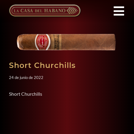
Saltar
al
Tog
contenido
Nav
Franquicias
Productos
Short Churchills
Noticias
24 de junio de 2022
Quienes Somos
Short Churchills
Contacto
ES