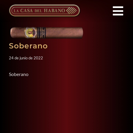
Saltar
al
Tog
contenido
Nav
Franquicias
Soberano
Productos
24 de junio de 2022
Noticias
Soberano
Quienes Somos
Contacto
ES