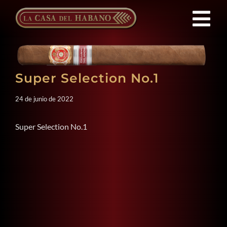
Saltar
al
Tog
contenido
Nav
Franquicias
Super Selection No.1
Productos
24 de junio de 2022
Noticias
Super Selection No.1
Quienes Somos
Contacto
ES