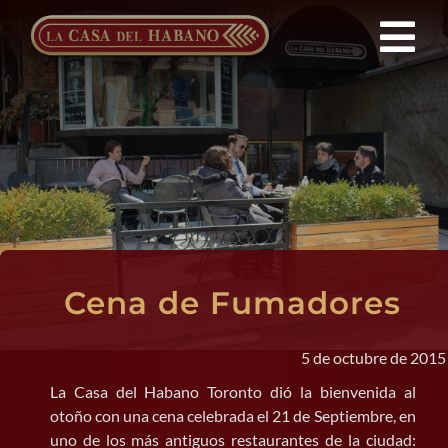
Saltar
al
Tog
contenido
Nav
Franquicias
Productos
Noticias
Cena de Fumadores
Quienes Somos
5 de octubre de 2015
Contacto
La Casa del Habano Toronto dió la bienvenida al
otoño con una cena celebrada el 21 de Septiembre, en
ES
uno de los más antiguos restaurantes de la ciudad: