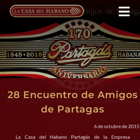
Saltar
al
Tog
contenido
Nav
Franquicias
Productos
Noticias
28 Encuentro de Amigos
Quienes Somos
de Partagas
Contacto
6 de octubre de 2015
ES
La Casa del Habano Partagás de la Empresa