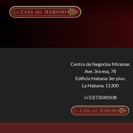
Saltar
al
contenido
Centro de Negocios Miramar.
Ave. 3ra esq. 78
Edificio Habana 3er piso.
La Habana. 11300
(+53)72040508