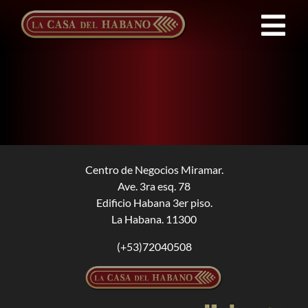
Saltar
al
Tog
contenido
Nav
Franquicias
Productos
Noticias
Centro de Negocios Miramar.
Ave. 3ra esq. 78
Edificio Habana 3er piso.
Quienes Somos
La Habana. 11300
(+53)72040508
Contacto
ES